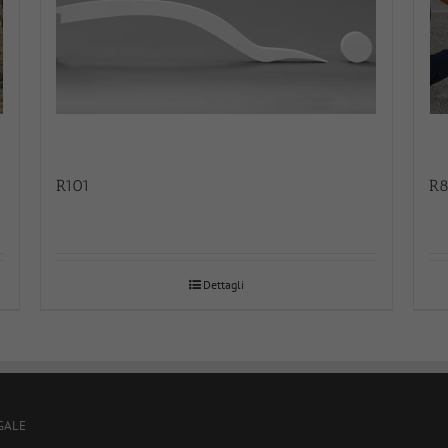
R101
R
Dettagli
GALE