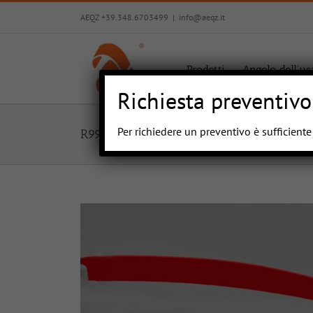
Salta
AEQZ +39.348.6703499
|
info@aeqz.it
al
contenuto
Prodotti
Angolo dell’us
Richiesta preventivo
Per richiedere un preventivo è sufficient
R99