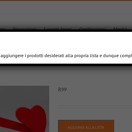
ato
Riparazioni
I nostri lavori
Certificazioni
Novità
e aggiungere i prodotti desiderati alla propria lista e dunque comp
R99
AGGIUNGI ALLA LISTA