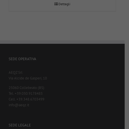
Dettagli
SEDE OPERATIVA
AEQZ Srl
Via Alcide de Gasperi, 10
25060 Collebeato (BS)
Tel. +39.030.9178483
Cell. +39.348.6703499
info@aeqz.it
SEDE LEGALE