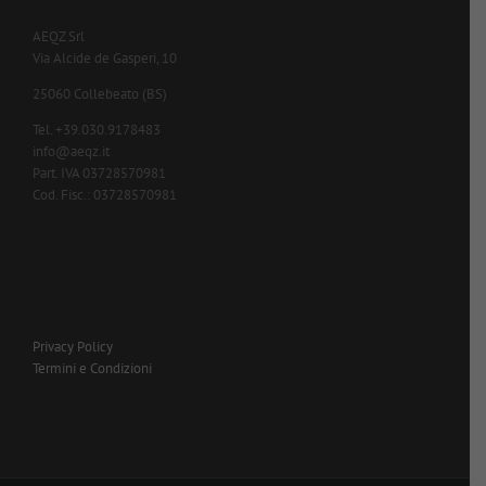
AEQZ Srl
Via Alcide de Gasperi, 10
25060 Collebeato (BS)
Tel. +39.030.9178483
info@aeqz.it
Part. IVA 03728570981
Cod. Fisc.: 03728570981
Privacy Policy
Termini e Condizioni