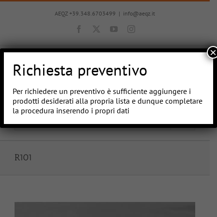
Salta
al
AEQZ +39.348.6703499
|
info@aeqz.it
contenuto
Facebook
X
YouTube
Instagram
×
Richiesta preventivo
Per richiedere un preventivo è sufficiente aggiungere i
prodotti desiderati alla propria lista e dunque completare
la procedura inserendo i propri dati
Vai a...
R101