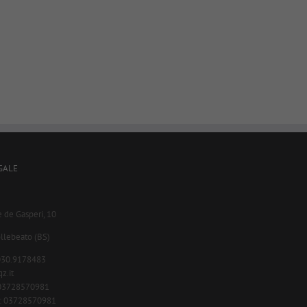
GALE
e de Gasperi, 10
llebeato (BS)
.030.9178483
z.it
A 03728570981
c.: 03728570981