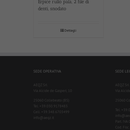
Erpice rullo pala, 2 file di
denti, snodato
Dettagli
SEDE OPERATIVA
SEDE LE
AEQZ Srl
AEQZ Srl
Via Alcide de Gasperi, 10
Via Alcid
25060 Collebeato (BS)
25060 Co
Tel. +39.030.9178483
Tel. +39
Cell. +39.348.6703499
info@aeq
info@aeqz.it
Part. IV
Cod. Fis