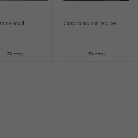
etame small
Carro misto con telo pvc
Dettagli
Dettagli