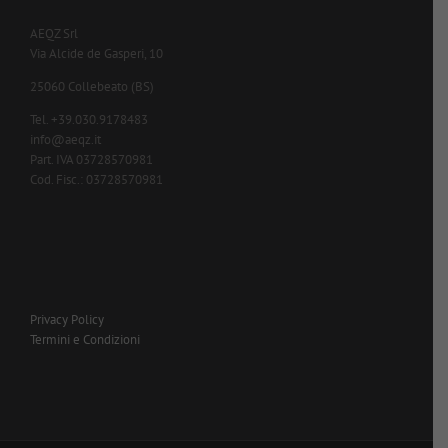
AEQZ Srl
Via Alcide de Gasperi, 10
25060 Collebeato (BS)
Tel. +39.030.9178483
info@aeqz.it
Part. IVA 03728570981
Cod. Fisc.: 03728570981
Privacy Policy
Termini e Condizioni