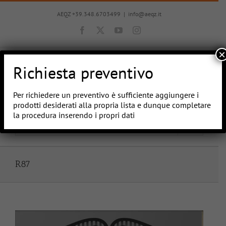
Salta
al
AEQZ +39.348.6703499
|
info@aeqz.it
contenuto
Facebook
X
YouTube
Instagram
×
Richiesta preventivo
Per richiedere un preventivo è sufficiente aggiungere i
prodotti desiderati alla propria lista e dunque completare
la procedura inserendo i propri dati
Vai a...
R87