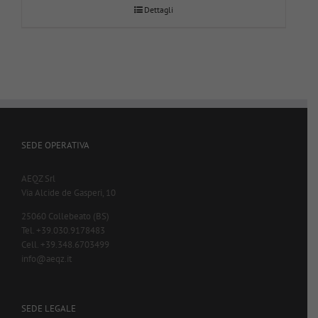
Dettagli
SEDE OPERATIVA
AEQZ Srl
Via Alcide de Gasperi, 10
25060 Collebeato (BS)
Tel. +39.030.9178483
Cell. +39.348.6703499
info@aeqz.it
SEDE LEGALE