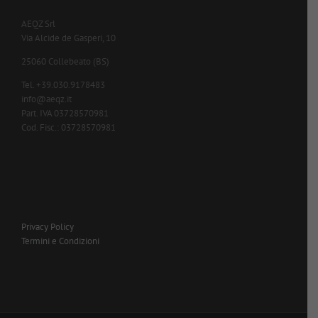
AEQZ Srl
Via Alcide de Gasperi, 10
25060 Collebeato (BS)
Tel. +39.030.9178483
info@aeqz.it
Part. IVA 03728570981
Cod. Fisc.: 03728570981
Privacy Policy
Termini e Condizioni