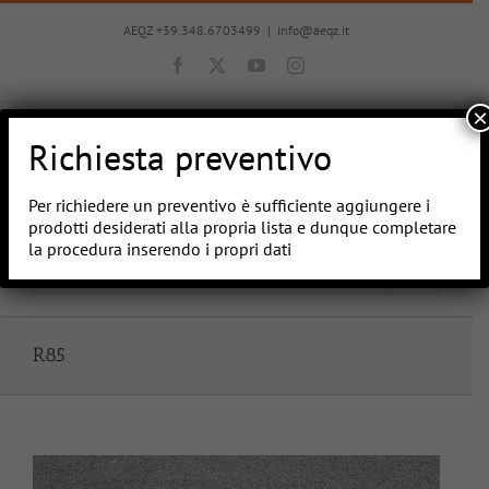
Salta
al
AEQZ +39.348.6703499
|
info@aeqz.it
contenuto
Facebook
X
YouTube
Instagram
×
Richiesta preventivo
Per richiedere un preventivo è sufficiente aggiungere i
prodotti desiderati alla propria lista e dunque completare
la procedura inserendo i propri dati
Vai a...
R85