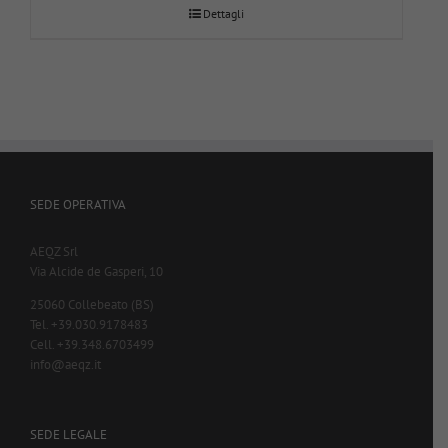
Dettagli
SEDE OPERATIVA
AEQZ Srl
Via Alcide de Gasperi, 10
25060 Collebeato (BS)
Tel. +39.030.9178483
Cell. +39.348.6703499
info@aeqz.it
SEDE LEGALE