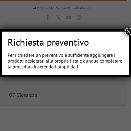
Salta
al
AEQZ +39.348.6703499
|
info@aeqz.it
contenuto
Facebook
X
YouTube
Instagram
×
Richiesta preventivo
Per richiedere un preventivo è sufficiente aggiungere i
prodotti desiderati alla propria lista e dunque completare
la procedura inserendo i propri dati
Vai a...
07 Clessidra