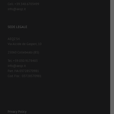
Cell. +39.348.6703499
info@aeqz.it
SEDE LEGALE
AEQZ Srl
Via Alcide de Gasperi, 10
25060 Collebeato (BS)
Tel. +39.030.9178483
info@aeqz.it
Part. IVA 03728570981
Cod. Fisc.: 03728570981
Privacy Policy