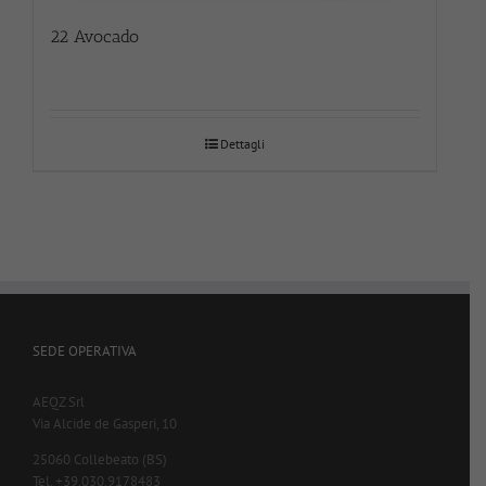
22 Avocado
Dettagli
SEDE OPERATIVA
AEQZ Srl
Via Alcide de Gasperi, 10
25060 Collebeato (BS)
Tel. +39.030.9178483