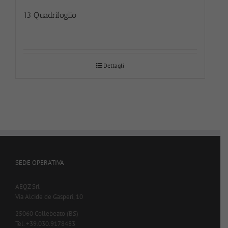
13 Quadrifoglio
Dettagli
SEDE OPERATIVA
AEQZ Srl
Via Alcide de Gasperi, 10
25060 Collebeato (BS)
Tel. +39.030.9178483