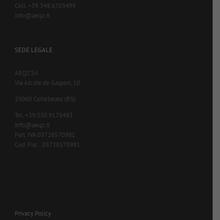
Cell. +39.348.6703499
info@aeqz.it
SEDE LEGALE
AEQZ Srl
Via Alcide de Gasperi, 10
25060 Collebeato (BS)
Tel. +39.030.9178483
info@aeqz.it
Part. IVA 03728570981
Cod. Fisc.: 03728570981
Privacy Policy