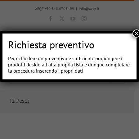
Salta
al
AEQZ +39.348.6703499
|
info@aeqz.it
contenuto
Facebook
X
YouTube
Instagram
×
Richiesta preventivo
Per richiedere un preventivo è sufficiente aggiungere i
prodotti desiderati alla propria lista e dunque completare
la procedura inserendo i propri dati
Vai a...
12 Pesci