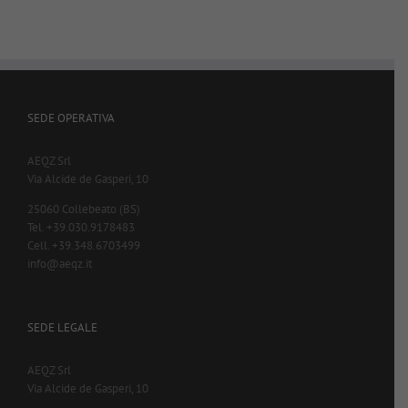
SEDE OPERATIVA
AEQZ Srl
Via Alcide de Gasperi, 10
25060 Collebeato (BS)
Tel. +39.030.9178483
Cell. +39.348.6703499
info@aeqz.it
SEDE LEGALE
AEQZ Srl
Via Alcide de Gasperi, 10