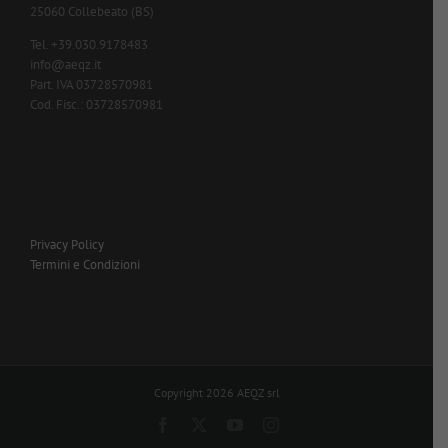
25060 Collebeato (BS)
Tel. +39.030.9178483
info@aeqz.it
Part. IVA 03728570981
Cod. Fisc.: 03728570981
Privacy Policy
Termini e Condizioni
Copyright 2026 AEQZ srl
Facebook
X
YouTube
Instagram