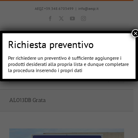
Salta
al
AEQZ +39.348.6703499
|
info@aeqz.it
contenuto
Facebook
X
YouTube
Instagram
×
Richiesta preventivo
Per richiedere un preventivo è sufficiente aggiungere i
prodotti desiderati alla propria lista e dunque completare
la procedura inserendo i propri dati
Vai a...
AL013DB Grata