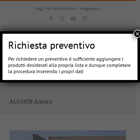
Salta
al
AEQZ +39.348.6703499
|
info@aeqz.it
contenuto
Facebook
X
YouTube
Instagram
×
Richiesta preventivo
Per richiedere un preventivo è sufficiente aggiungere i
prodotti desiderati alla propria lista e dunque completare
la procedura inserendo i propri dati
Vai a...
AL024DB Ancora