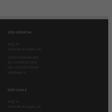
SEDE OPERATIVA
AEQZ Srl
Via Alcide de Gasperi, 10
25060 Collebeato (BS)
Tel. +39.030.9178483
Cell. +39.348.6703499
info@aeqz.it
SEDE LEGALE
AEQZ Srl
Via Alcide de Gasperi, 10