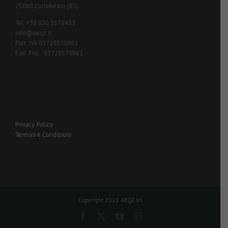
25060 Collebeato (BS)
Tel. +39.030.9178483
info@aeqz.it
Part. IVA 03728570981
Cod. Fisc.: 03728570981
Privacy Policy
Termini e Condizioni
Copyright 2026 AEQZ srl
Facebook
X
YouTube
Instagram