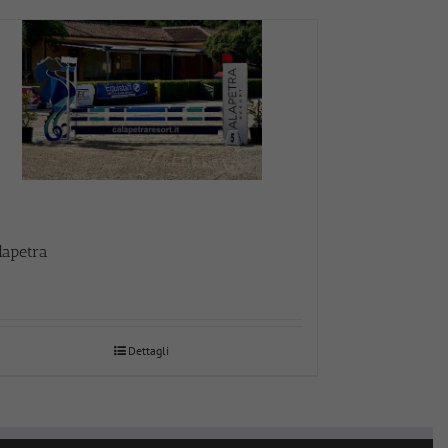
lapetra
Dettagli