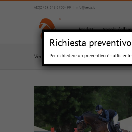
Salta
AEQZ +39.348.6703499
|
info@aeqz.it
al
contenuto
Prodotti
Angolo dell’us
Richiesta preventivo
Per richiedere un preventivo è sufficient
Verind