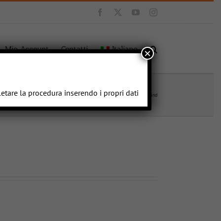
Facebook
X
YouTube
Instagram
Mio Account
Contatti
Italiano
×
letare la procedura inserendo i propri dati
Home
Ostacoli Sponsorizzati
Verind