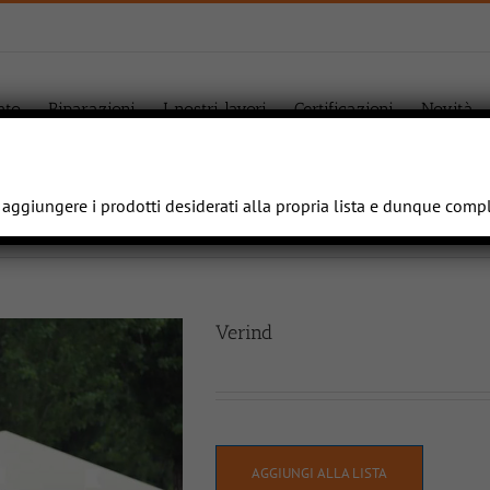
ato
Riparazioni
I nostri lavori
Certificazioni
Novità
e aggiungere i prodotti desiderati alla propria lista e dunque comp
Verind
AGGIUNGI ALLA LISTA