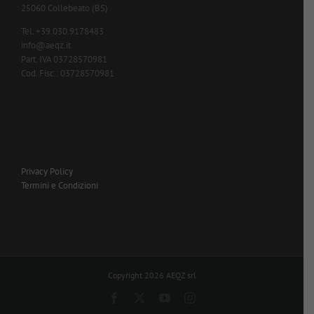
25060 Collebeato (BS)
Tel. +39.030.9178483
info@aeqz.it
Part. IVA 03728570981
Cod. Fisc.: 03728570981
Privacy Policy
Termini e Condizioni
Copyright 2026 AEQZ srl
Facebook
X
YouTube
Instagram