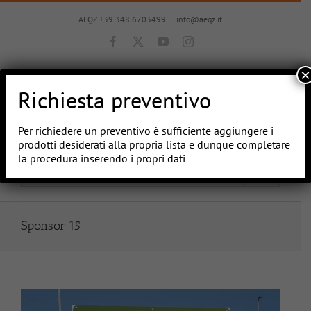
Salta
al
AEQZ +39.348.6703499
|
info@aeqz.it
contenuto
Facebook
X
YouTube
Instagram
×
Richiesta preventivo
Per richiedere un preventivo è sufficiente aggiungere i
prodotti desiderati alla propria lista e dunque completare
la procedura inserendo i propri dati
Vai a...
Sponsor 15