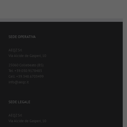
SEDE OPERATIVA
AEQZ Srl
Via Alcide de Gasperi, 10
25060 Collebeato (BS)
Tel. +39.030.9178483
Cell. +39.348.6703499
info@aeqz.it
SEDE LEGALE
AEQZ Srl
Via Alcide de Gasperi, 10