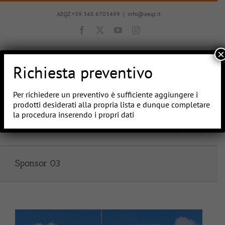
Salta
al
AEQZ +39.348.6703499
|
info@aeqz.it
contenuto
Facebook
X
YouTube
Instagram
×
Richiesta preventivo
Per richiedere un preventivo è sufficiente aggiungere i
prodotti desiderati alla propria lista e dunque completare
la procedura inserendo i propri dati
Vai a...
Sponsor 03