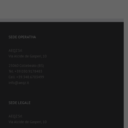
SEDE OPERATIVA
AEQZ Srl
Via Alcide de Gasperi, 10
25060 Collebeato (BS)
Tel. +39.030.9178483
Cell. +39.348.6703499
info@aeqz.it
SEDE LEGALE
AEQZ Srl
Via Alcide de Gasperi, 10