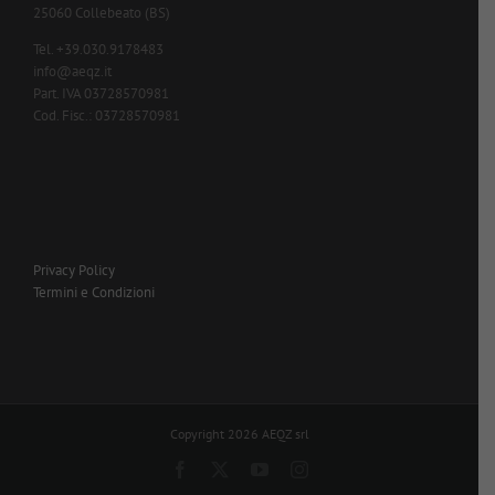
25060 Collebeato (BS)
Tel. +39.030.9178483
info@aeqz.it
Part. IVA 03728570981
Cod. Fisc.: 03728570981
Privacy Policy
Termini e Condizioni
Copyright 2026 AEQZ srl
Facebook
X
YouTube
Instagram