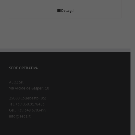
Dettagli
SEDE OPERATIVA
AEQZ Srl
Via Alcide de Gasperi, 10
25060 Collebeato (BS)
Tel. +39.030.9178483
Cell. +39.348.6703499
info@aeqz.it