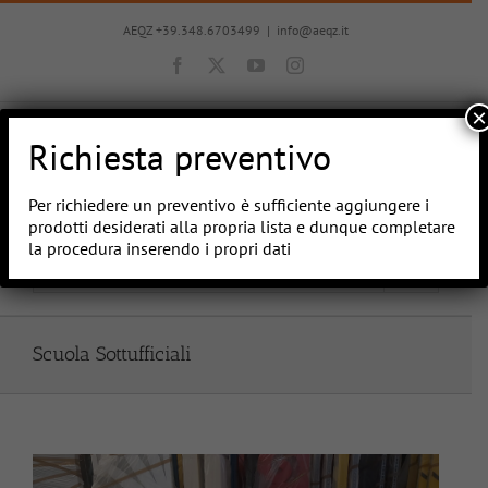
Salta
al
AEQZ +39.348.6703499
|
info@aeqz.it
contenuto
Facebook
X
YouTube
Instagram
×
Richiesta preventivo
Per richiedere un preventivo è sufficiente aggiungere i
prodotti desiderati alla propria lista e dunque completare
la procedura inserendo i propri dati
Vai a...
Scuola Sottufficiali