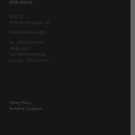
SEDE LEGALE
AEQZ Srl
Via Alcide de Gasperi, 10
25060 Collebeato (BS)
Tel. +39.030.9178483
info@aeqz.it
Part. IVA 03728570981
Cod. Fisc.: 03728570981
Privacy Policy
Termini e Condizioni