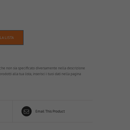
LA LISTA
che non sia specificato diversamente nella descrizione
dotti alla tua lista, inserisci i tuoi dati nella pagina
Email This Product