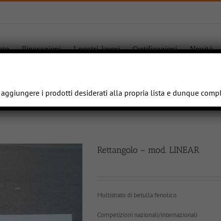
ato
Riparazioni
I nostri lavori
Certificazioni
Novità
e aggiungere i prodotti desiderati alla propria lista e dunque comp
Rettangolo – mod. LINEAR
Multistrato di betulla fenolico
Competizioni nazionali/internazionali