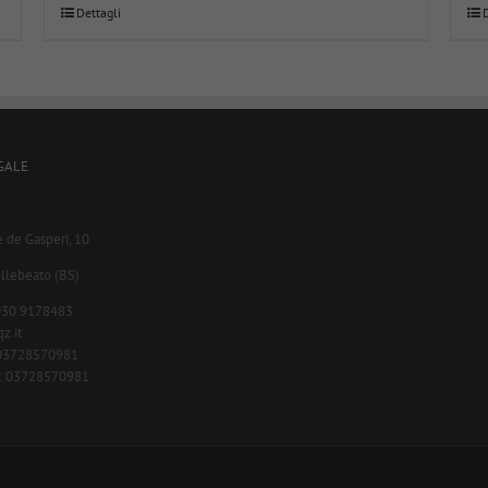
Dettagli
GALE
e de Gasperi, 10
llebeato (BS)
.030.9178483
z.it
A 03728570981
c.: 03728570981