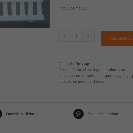
Moduli da mt.2,0
Rettangolo
AGGIUNGI AL
-
mod.
LINEAR
quantità
Categoria:
Dressage
Prezzo riferito ad un singolo prodotto a meno 
Per conoscere le spese di trasporto aggiungi i pro
dedicata ed invia la richiesta
Condivisi su Twitter
Pin questo prodotto