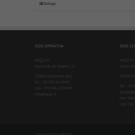
Dettagli
SEDE OPERATIVA
SEDE LE
AEQZ Srl
AEQZ Srl
Via Alcide de Gasperi, 10
Via Alcid
25060 Collebeato (BS)
25060 Co
Tel. +39.030.9178483
Tel. +39
Cell. +39.348.6703499
info@aeq
info@aeqz.it
Part. IV
Cod. Fis
Copyright 2026 AEQZ srl