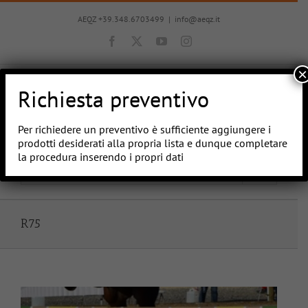
Salta
al
AEQZ +39.348.6703499
|
info@aeqz.it
contenuto
Facebook
X
YouTube
Instagram
×
Richiesta preventivo
Per richiedere un preventivo è sufficiente aggiungere i
prodotti desiderati alla propria lista e dunque completare
la procedura inserendo i propri dati
Vai a...
R75