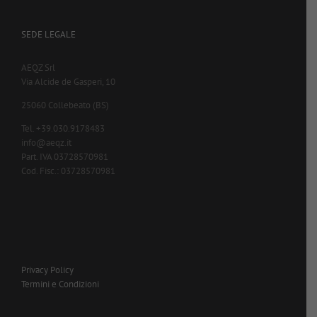
SEDE LEGALE
AEQZ Srl
Via Alcide de Gasperi, 10
25060 Collebeato (BS)
Tel. +39.030.9178483
info@aeqz.it
Part. IVA 03728570981
Cod. Fisc.: 03728570981
Privacy Policy
Termini e Condizioni