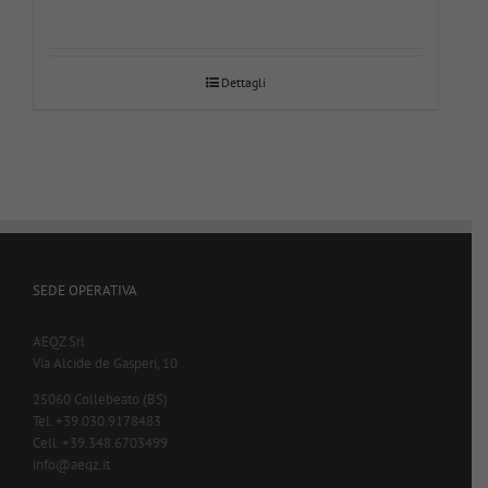
Dettagli
SEDE OPERATIVA
AEQZ Srl
Via Alcide de Gasperi, 10
25060 Collebeato (BS)
Tel. +39.030.9178483
Cell. +39.348.6703499
info@aeqz.it