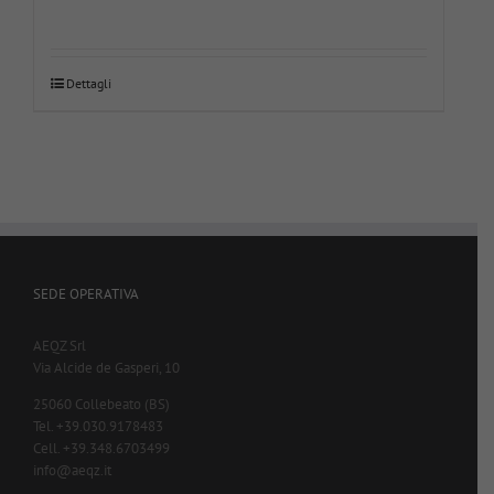
Dettagli
SEDE OPERATIVA
AEQZ Srl
Via Alcide de Gasperi, 10
25060 Collebeato (BS)
Tel. +39.030.9178483
Cell. +39.348.6703499
info@aeqz.it