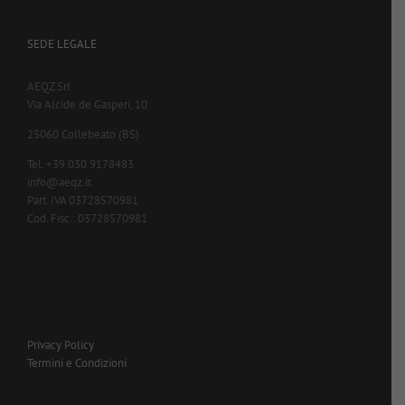
SEDE LEGALE
AEQZ Srl
Via Alcide de Gasperi, 10
25060 Collebeato (BS)
Tel. +39.030.9178483
info@aeqz.it
Part. IVA 03728570981
Cod. Fisc.: 03728570981
Privacy Policy
Termini e Condizioni