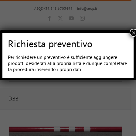
Salta
al
AEQZ +39.348.6703499
|
info@aeqz.it
contenuto
Facebook
X
YouTube
Instagram
×
Richiesta preventivo
Per richiedere un preventivo è sufficiente aggiungere i
prodotti desiderati alla propria lista e dunque completare
la procedura inserendo i propri dati
Vai a...
R66