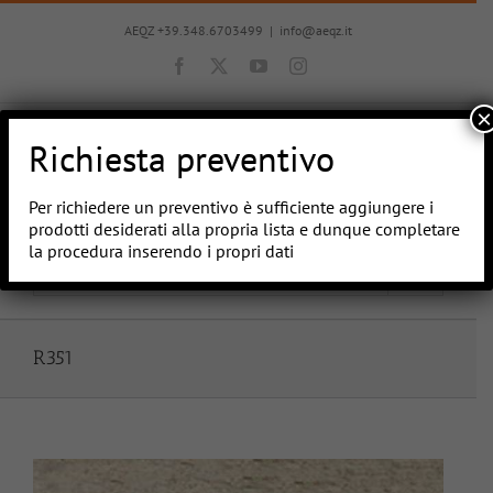
Salta
al
AEQZ +39.348.6703499
|
info@aeqz.it
contenuto
Facebook
X
YouTube
Instagram
×
Richiesta preventivo
Per richiedere un preventivo è sufficiente aggiungere i
prodotti desiderati alla propria lista e dunque completare
la procedura inserendo i propri dati
Vai a...
R351