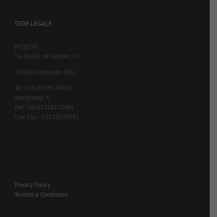
SEDE LEGALE
AEQZ Srl
Via Alcide de Gasperi, 10
25060 Collebeato (BS)
Tel. +39.030.9178483
info@aeqz.it
Part. IVA 03728570981
Cod. Fisc.: 03728570981
Privacy Policy
Termini e Condizioni