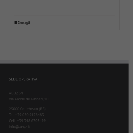
Dettagli
SEDE OPERATIVA
AEQZ Srl
Via Alcide de Gasperi, 10
25060 Collebeato (BS)
Tel. +39.030.9178483
Cell. +39.348.6703499
info@aeqz.it