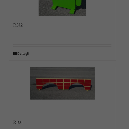
R312
Dettagli
R101