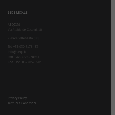
SEDE LEGALE
AEQZ Srl
Via Alcide de Gasperi, 10
25060 Collebeato (BS)
Tel. +39.030.9178483
info@aeqz.it
Part. IVA 03728570981
Cod. Fisc.: 03728570981
Privacy Policy
Termini e Condizioni