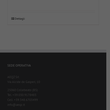
Dettagli
SEDE OPERATIVA
AEQZ Srl
Via Alcide de Gasperi, 10
25060 Collebeato (BS)
Tel. +39.030.9178483
Cell. +39.348.6703499
info@aeqz.it