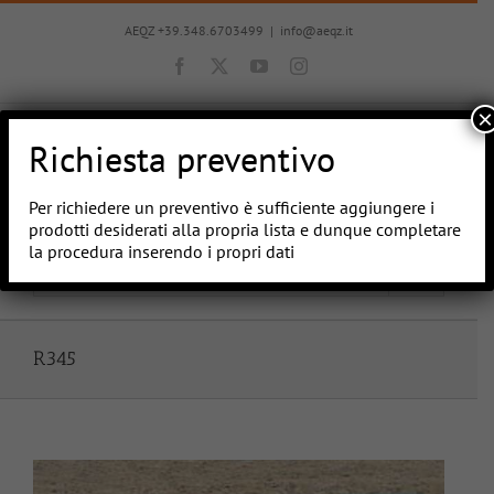
Salta
al
AEQZ +39.348.6703499
|
info@aeqz.it
contenuto
Facebook
X
YouTube
Instagram
×
Richiesta preventivo
Per richiedere un preventivo è sufficiente aggiungere i
prodotti desiderati alla propria lista e dunque completare
la procedura inserendo i propri dati
Vai a...
R345