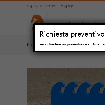
Salta
AEQZ +39.348.6703499
|
info@aeqz.it
al
contenuto
Prodotti
Angolo dell’us
Richiesta preventivo
Per richiedere un preventivo è sufficient
R308