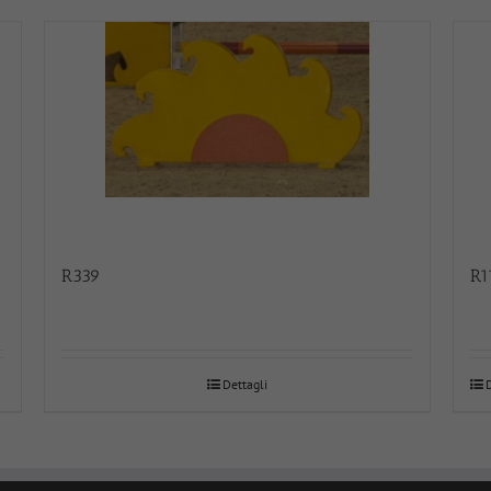
R339
R1
Dettagli