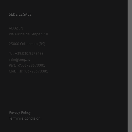
SEDE LEGALE
AEQZ Srl
Via Alcide de Gasperi, 10
25060 Collebeato (BS)
Tel. +39.030.9178483
info@aeqz.it
Part. IVA 03728570981
Cod. Fisc.: 03728570981
Privacy Policy
Termini e Condizioni