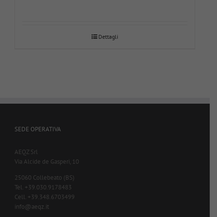
Dettagli
SEDE OPERATIVA
AEQZ Srl
Via Alcide de Gasperi, 10
25060 Collebeato (BS)
Tel. +39.030.9178483
Cell. +39.348.6703499
info@aeqz.it