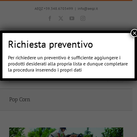
Salta
al
AEQZ +39.348.6703499
|
info@aeqz.it
contenuto
Facebook
X
YouTube
Instagram
×
Richiesta preventivo
Per richiedere un preventivo è sufficiente aggiungere i
prodotti desiderati alla propria lista e dunque completare
la procedura inserendo i propri dati
Vai a...
Pop Corn