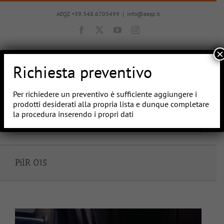
Salta
al
AEQZ +39.348.6703499
|
info@aeqz.it
contenuto
Facebook
X
YouTube
Instagram
×
Richiesta preventivo
Per richiedere un preventivo è sufficiente aggiungere i
prodotti desiderati alla propria lista e dunque completare
la procedura inserendo i propri dati
Vai a...
PilR 015