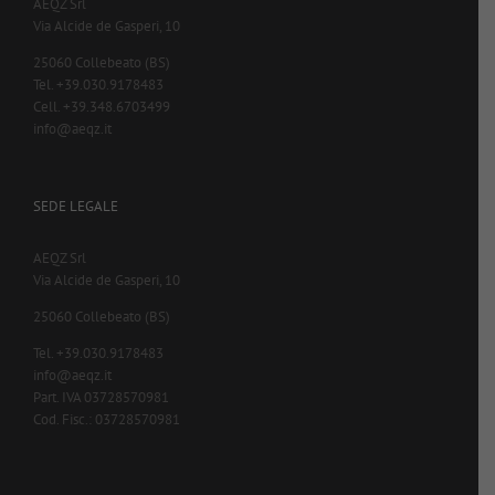
AEQZ Srl
Via Alcide de Gasperi, 10
25060 Collebeato (BS)
Tel. +39.030.9178483
Cell. +39.348.6703499
info@aeqz.it
SEDE LEGALE
AEQZ Srl
Via Alcide de Gasperi, 10
25060 Collebeato (BS)
Tel. +39.030.9178483
info@aeqz.it
Part. IVA 03728570981
Cod. Fisc.: 03728570981