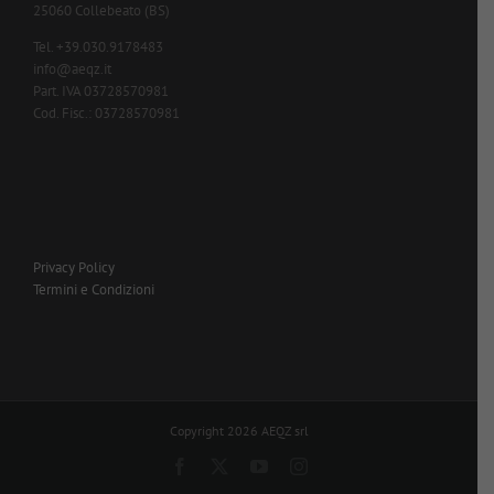
25060 Collebeato (BS)
Tel. +39.030.9178483
info@aeqz.it
Part. IVA 03728570981
Cod. Fisc.: 03728570981
Privacy Policy
Termini e Condizioni
Copyright 2026 AEQZ srl
Facebook
X
YouTube
Instagram