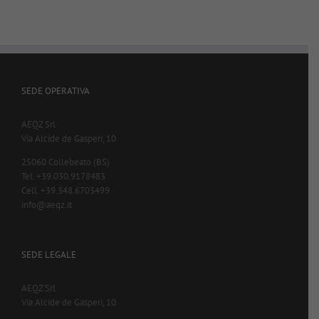
SEDE OPERATIVA
AEQZ Srl
Via Alcide de Gasperi, 10
25060 Collebeato (BS)
Tel. +39.030.9178483
Cell. +39.348.6703499
info@aeqz.it
SEDE LEGALE
AEQZ Srl
Via Alcide de Gasperi, 10