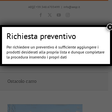
Salta
al
AEQZ +39.348.6703499
|
info@aeqz.it
contenuto
Facebook
X
YouTube
Instagram
×
Richiesta preventivo
Per richiedere un preventivo è sufficiente aggiungere i
prodotti desiderati alla propria lista e dunque completare
la procedura inserendo i propri dati
Vai a...
Ostacolo carro