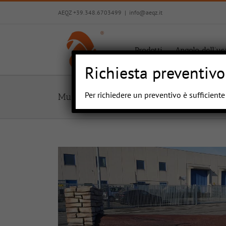
Salta
AEQZ +39.348.6703499
|
info@aeqz.it
al
contenuto
Prodotti
Angolo dell’us
Richiesta preventivo
Per richiedere un preventivo è sufficient
Muretto