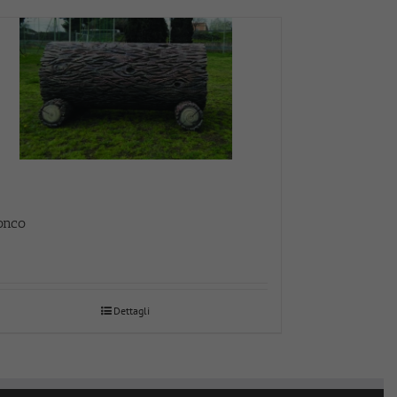
onco
Dettagli