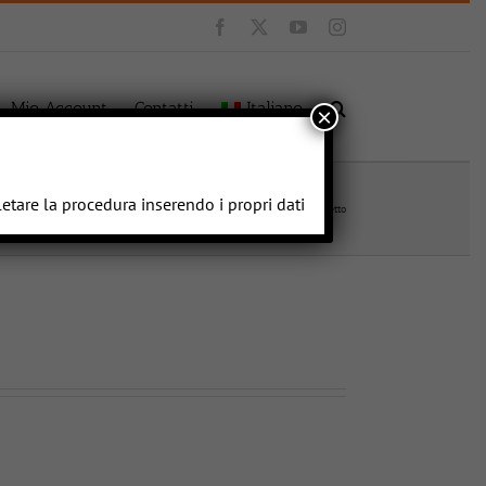
Facebook
X
YouTube
Instagram
Mio Account
Contatti
Italiano
×
letare la procedura inserendo i propri dati
Home
Completo
Muretto