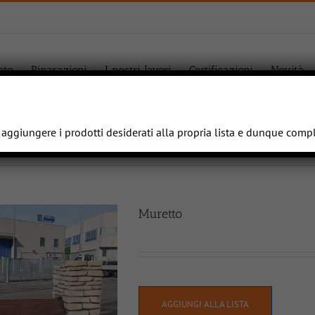
ato
Riparazioni
I nostri lavori
Certificazioni
Novità
e aggiungere i prodotti desiderati alla propria lista e dunque comp
Muretto
AGGIUNGI ALLA LISTA