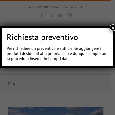
Salta
al
AEQZ +39.348.6703499
|
info@aeqz.it
contenuto
Facebook
X
YouTube
Instagram
×
Richiesta preventivo
Per richiedere un preventivo è sufficiente aggiungere i
prodotti desiderati alla propria lista e dunque completare
la procedura inserendo i propri dati
Vai a...
Mag