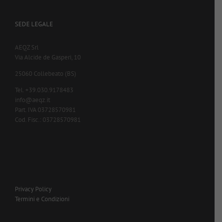
SEDE LEGALE
AEQZ Srl
Via Alcide de Gasperi, 10
25060 Collebeato (BS)
Tel. +39.030.9178483
info@aeqz.it
Part. IVA 03728570981
Cod. Fisc.: 03728570981
Privacy Policy
Termini e Condizioni