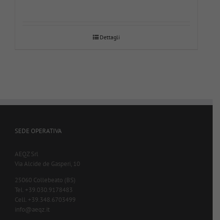
Dettagli
SEDE OPERATIVA
AEQZ Srl
Via Alcide de Gasperi, 10
25060 Collebeato (BS)
Tel. +39.030.9178483
Cell. +39.348.6703499
info@aeqz.it