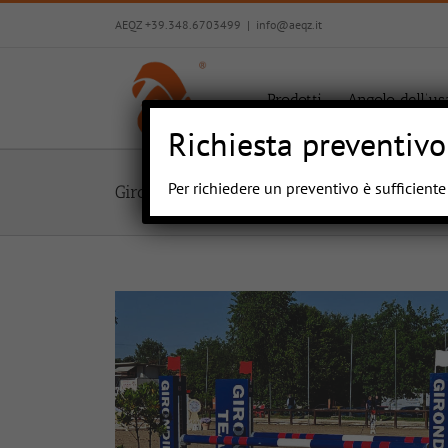
Salta
AEQZ +39.348.6703499
|
info@aeqz.it
al
contenuto
Prodotti
Angolo dell’us
Richiesta preventivo
Per richiedere un preventivo è sufficient
Girondini