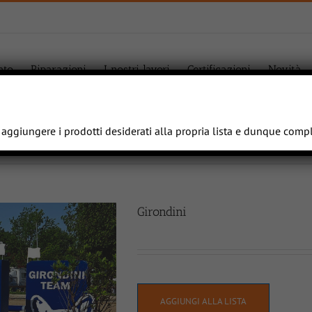
ato
Riparazioni
I nostri lavori
Certificazioni
Novità
e aggiungere i prodotti desiderati alla propria lista e dunque comp
Girondini
AGGIUNGI ALLA LISTA