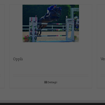
Opplà
Ve
Dettagli