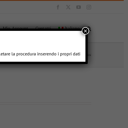
Facebook
X
YouTube
Instagram
Mio Account
Contatti
Italiano
×
letare la procedura inserendo i propri dati
Home
Ostacoli Sponsorizzati
Girondini