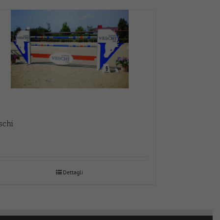
schi
Dettagli