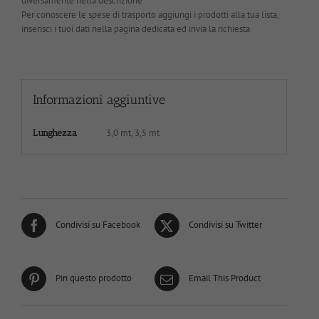
diversamente nella descrizione
Per conoscere le spese di trasporto aggiungi i prodotti alla tua lista,
inserisci i tuoi dati nella pagina dedicata ed invia la richiesta
Informazioni aggiuntive
3,0 mt, 3,5 mt
Lunghezza
Condivisi su Facebook
Condivisi su Twitter
Pin questo prodotto
Email This Product