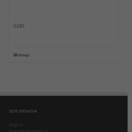
G230
Dettagli
SEDE OPERATIVA
AEQZ Srl
Via Alcide de Gasperi, 10