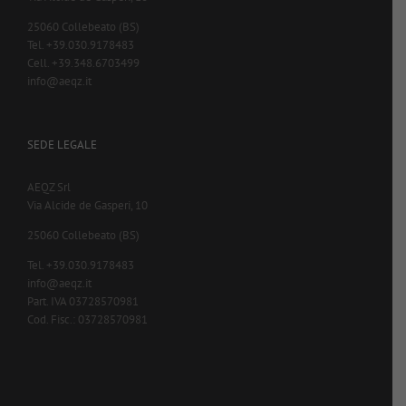
25060 Collebeato (BS)
Tel. +39.030.9178483
Cell. +39.348.6703499
info@aeqz.it
SEDE LEGALE
AEQZ Srl
Via Alcide de Gasperi, 10
25060 Collebeato (BS)
Tel. +39.030.9178483
info@aeqz.it
Part. IVA 03728570981
Cod. Fisc.: 03728570981