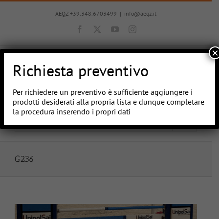
Salta
al
AEQZ +39.348.6703499
|
info@aeqz.it
contenuto
Facebook
X
YouTube
Instagram
×
Richiesta preventivo
Per richiedere un preventivo è sufficiente aggiungere i
prodotti desiderati alla propria lista e dunque completare
la procedura inserendo i propri dati
Vai a...
G236