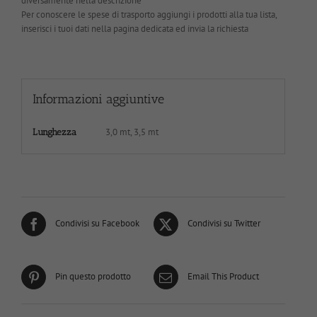
diversamente nella descrizione
Per conoscere le spese di trasporto aggiungi i prodotti alla tua lista,
inserisci i tuoi dati nella pagina dedicata ed invia la richiesta
Informazioni aggiuntive
3,0 mt, 3,5 mt
Lunghezza
Condivisi su Facebook
Condivisi su Twitter
Pin questo prodotto
Email This Product