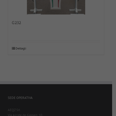
G232
Dettagli
SEDE OPERATIVA
AEQZ Srl
Via Alcide de Gasperi, 10