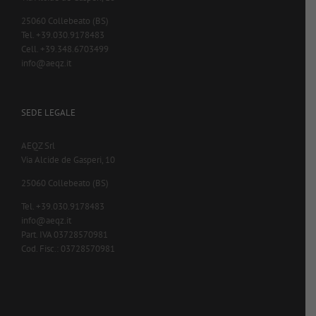
25060 Collebeato (BS)
Tel. +39.030.9178483
Cell. +39.348.6703499
info@aeqz.it
SEDE LEGALE
AEQZ Srl
Via Alcide de Gasperi, 10
25060 Collebeato (BS)
Tel. +39.030.9178483
info@aeqz.it
Part. IVA 03728570981
Cod. Fisc.: 03728570981