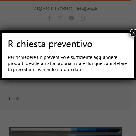
Salta
al
AEQZ +39.348.6703499
|
info@aeqz.it
contenuto
Facebook
X
YouTube
Instagram
×
Richiesta preventivo
Per richiedere un preventivo è sufficiente aggiungere i
prodotti desiderati alla propria lista e dunque completare
la procedura inserendo i propri dati
Vai a...
G230