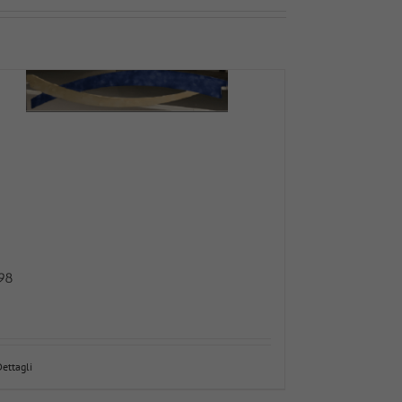
98
Dettagli