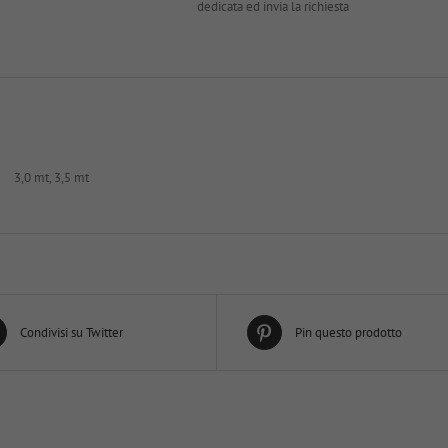
dedicata ed invia la richiesta
3,0 mt, 3,5 mt
Condivisi su Twitter
Pin questo prodotto