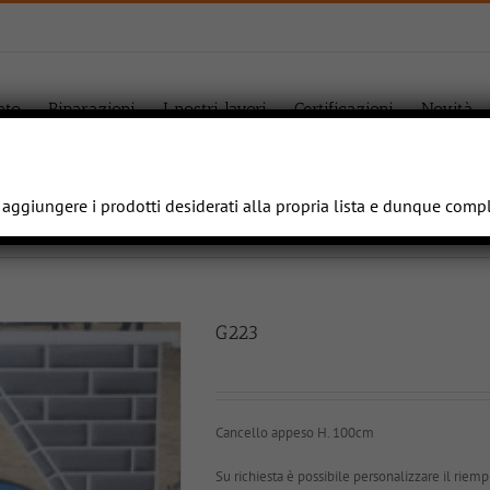
ato
Riparazioni
I nostri lavori
Certificazioni
Novità
e aggiungere i prodotti desiderati alla propria lista e dunque comp
G223
Cancello appeso H. 100cm
Su richiesta è possibile personalizzare il riempi