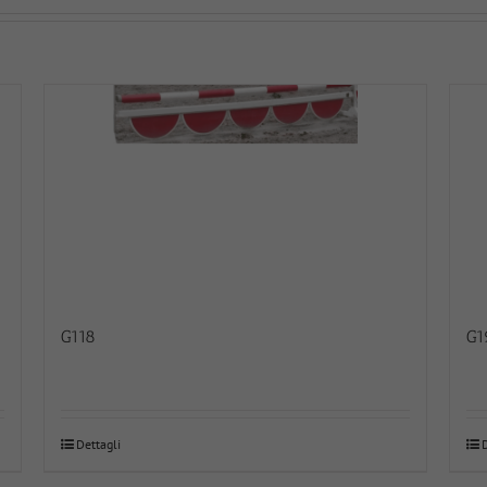
G118
G1
Dettagli