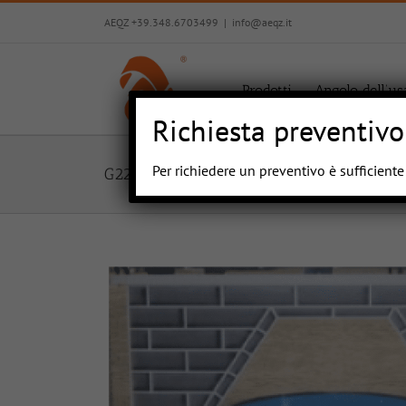
Salta
AEQZ +39.348.6703499
|
info@aeqz.it
al
contenuto
Prodotti
Angolo dell’us
Richiesta preventivo
Per richiedere un preventivo è sufficient
G223