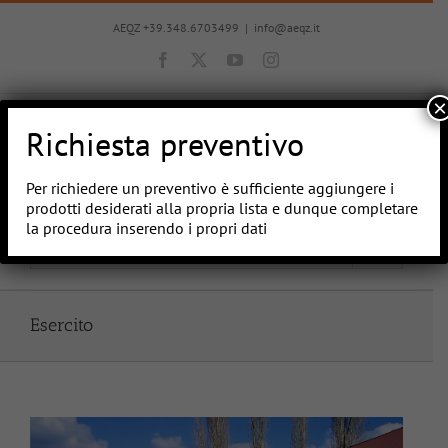
Salta
al
AEQZ +39.348.6703499
|
info@aeqz.it
contenuto
Facebook
X
YouTube
Instagram
×
Richiesta preventivo
Per richiedere un preventivo è sufficiente aggiungere i
prodotti desiderati alla propria lista e dunque completare
la procedura inserendo i propri dati
Vai a...
Esercito