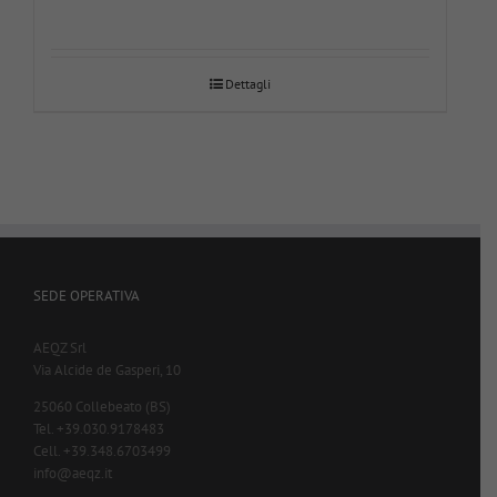
Dettagli
SEDE OPERATIVA
AEQZ Srl
Via Alcide de Gasperi, 10
25060 Collebeato (BS)
Tel. +39.030.9178483
Cell. +39.348.6703499
info@aeqz.it