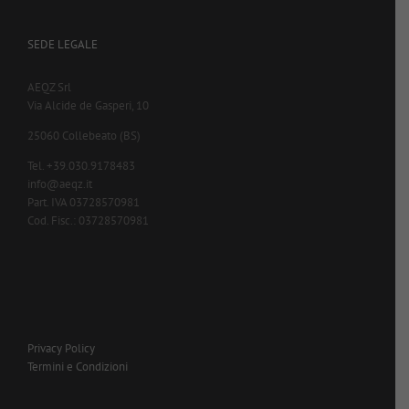
SEDE LEGALE
AEQZ Srl
Via Alcide de Gasperi, 10
25060 Collebeato (BS)
Tel. +39.030.9178483
info@aeqz.it
Part. IVA 03728570981
Cod. Fisc.: 03728570981
Privacy Policy
Termini e Condizioni