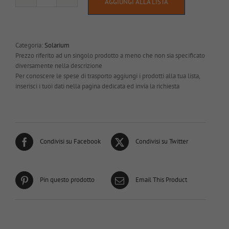
Controllo
AGGIUNGI ALLA LISTA
per
solarium
–
mod.
Categoria:
Solarium
STANDARD
Prezzo riferito ad un singolo prodotto a meno che non sia specificato
quantità
diversamente nella descrizione
Per conoscere le spese di trasporto aggiungi i prodotti alla tua lista,
inserisci i tuoi dati nella pagina dedicata ed invia la richiesta
Condivisi su Facebook
Condivisi su Twitter
Pin questo prodotto
Email This Product