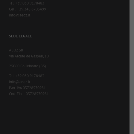
Tel. +39.030.9178483
Cell. +39.348.6703499
info@aeqz.it
SEDE LEGALE
AEQZ Srl
Via Alcide de Gasperi, 10
25060 Collebeato (BS)
Tel. +39.030.9178483
info@aeqz.it
Part. IVA 03728570981
Cod. Fisc.: 03728570981