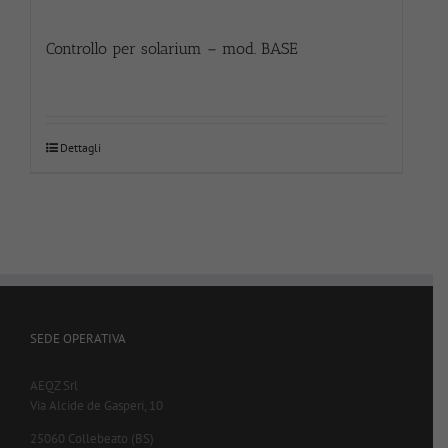
Controllo per solarium – mod. BASE
Dettagli
SEDE OPERATIVA
AEQZ Srl
Via Alcide de Gasperi, 10
25060 Collebeato (BS)