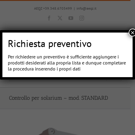
Salta
al
AEQZ +39.348.6703499
|
info@aeqz.it
contenuto
Facebook
X
YouTube
Instagram
×
Richiesta preventivo
Per richiedere un preventivo è sufficiente aggiungere i
prodotti desiderati alla propria lista e dunque completare
la procedura inserendo i propri dati
Vai a...
Controllo per solarium – mod. STANDARD