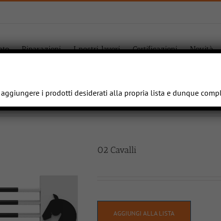
ato
Riparazioni
I nostri lavori
Certificazioni
Novità
e aggiungere i prodotti desiderati alla propria lista e dunque comp
02 Cavalli
AGGIUNGI ALLA LISTA