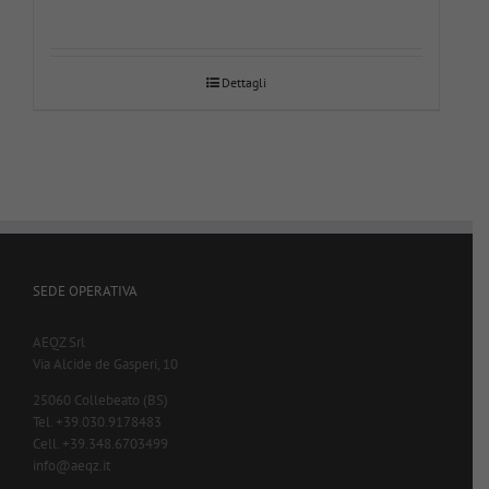
Dettagli
SEDE OPERATIVA
AEQZ Srl
Via Alcide de Gasperi, 10
25060 Collebeato (BS)
Tel. +39.030.9178483
Cell. +39.348.6703499
info@aeqz.it