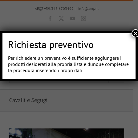
Salta
al
AEQZ +39.348.6703499
|
info@aeqz.it
contenuto
Facebook
X
YouTube
Instagram
×
Richiesta preventivo
Per richiedere un preventivo è sufficiente aggiungere i
prodotti desiderati alla propria lista e dunque completare
la procedura inserendo i propri dati
Vai a...
Cavalli e Segugi