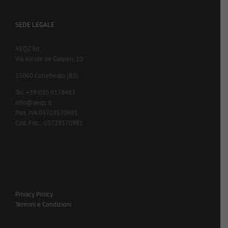
SEDE LEGALE
AEQZ Srl
Via Alcide de Gasperi, 10
25060 Collebeato (BS)
Tel. +39.030.9178483
info@aeqz.it
Part. IVA 03728570981
Cod. Fisc.: 03728570981
Privacy Policy
Termini e Condizioni