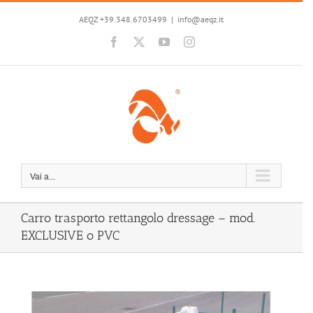
Salta
al
AEQZ +39.348.6703499
|
info@aeqz.it
contenuto
Facebook
X
YouTube
Instagram
Vai a...
Carro trasporto rettangolo dressage – mod.
EXCLUSIVE o PVC