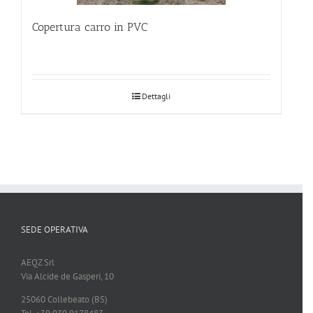
Copertura carro in PVC
Dettagli
SEDE OPERATIVA
AEQZ Srl
Via Alcide de Gasperi, 10
25060 Collebeato (BS)