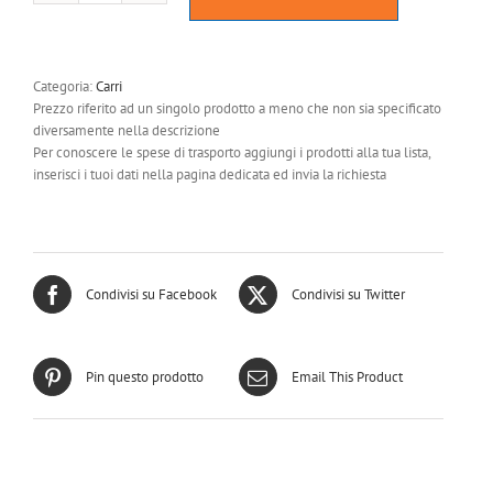
trasporto
rettangolo
dressage
-
Categoria:
Carri
mod.
Prezzo riferito ad un singolo prodotto a meno che non sia specificato
EXCLUSIVE
diversamente nella descrizione
o
Per conoscere le spese di trasporto aggiungi i prodotti alla tua lista,
PVC
inserisci i tuoi dati nella pagina dedicata ed invia la richiesta
quantità
Condivisi su Facebook
Condivisi su Twitter
Pin questo prodotto
Email This Product