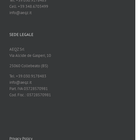
Tel. +39.030.9178483
Cell. +39.348.6703499
info@aeqz.it
SEDE LEGALE
AEQZ Srl
Via Alcide de Gasperi, 10
25060 Collebeato (BS)
Tel. +39.030.9178483
info@aeqz.it
Part. IVA 03728570981
Cod. Fisc.: 03728570981
Privacy Policy