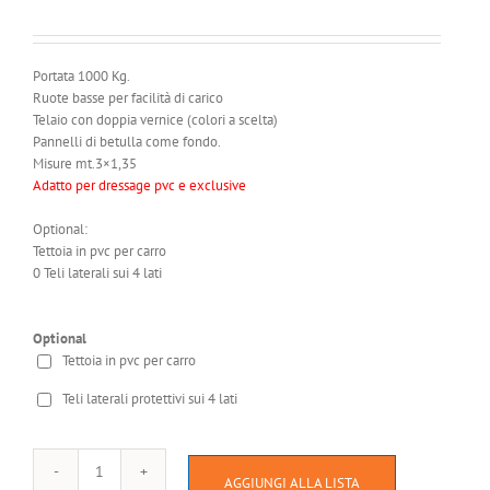
Portata 1000 Kg.
Ruote basse per facilità di carico
Telaio con doppia vernice (colori a scelta)
Pannelli di betulla come fondo.
Misure mt.3×1,35
Adatto per dressage pvc e exclusive
Optional:
Tettoia in pvc per carro
0 Teli laterali sui 4 lati
Optional
Tettoia in pvc per carro
Teli laterali protettivi sui 4 lati
Carro
AGGIUNGI ALLA LISTA