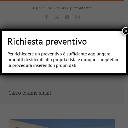
Salta
al
AEQZ +39.348.6703499
|
info@aeqz.it
contenuto
Facebook
X
YouTube
Instagram
×
Richiesta preventivo
Per richiedere un preventivo è sufficiente aggiungere i
prodotti desiderati alla propria lista e dunque completare
la procedura inserendo i propri dati
Vai a...
Carro letame small