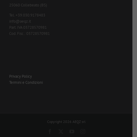
25060 Collebeato (BS)
Tel. +39.030.9178483
info@aeqz.it
Part. IVA 03728570981
Cod. Fisc.: 03728570981
Privacy Policy
Termini e Condizioni
Copyright 2026 AEQZ srl
Facebook
X
YouTube
Instagram