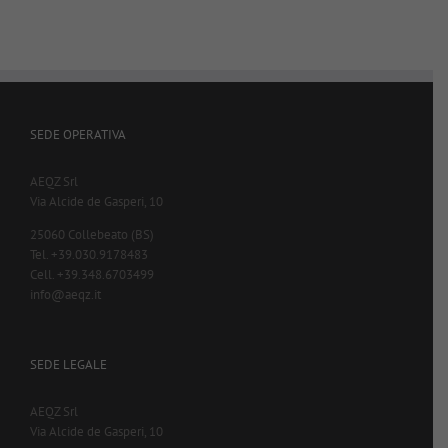
SEDE OPERATIVA
AEQZ Srl
Via Alcide de Gasperi, 10
25060 Collebeato (BS)
Tel. +39.030.9178483
Cell. +39.348.6703499
info@aeqz.it
SEDE LEGALE
AEQZ Srl
Via Alcide de Gasperi, 10