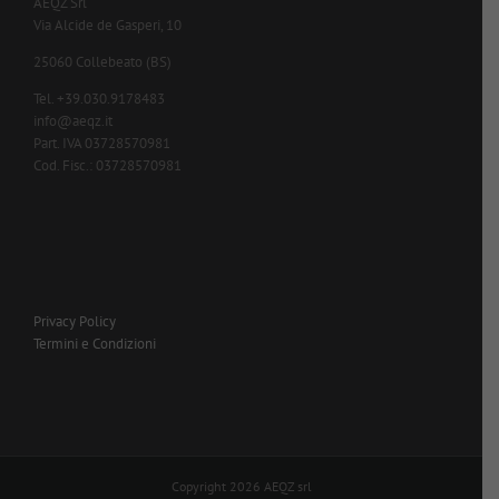
AEQZ Srl
Via Alcide de Gasperi, 10
25060 Collebeato (BS)
Tel. +39.030.9178483
info@aeqz.it
Part. IVA 03728570981
Cod. Fisc.: 03728570981
Privacy Policy
Termini e Condizioni
Copyright 2026 AEQZ srl