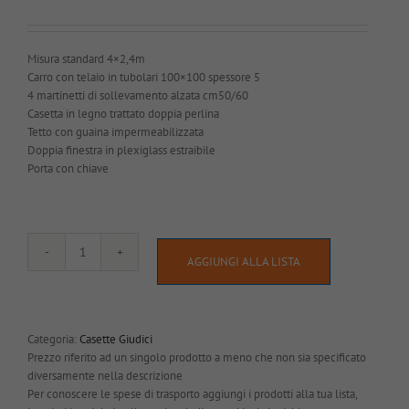
Misura standard 4×2,4m
Carro con telaio in tubolari 100×100 spessore 5
4 martinetti di sollevamento alzata cm50/60
Casetta in legno trattato doppia perlina
Tetto con guaina impermeabilizzata
Doppia finestra in plexiglass estraibile
Porta con chiave
Carro
AGGIUNGI ALLA LISTA
con
casetta
giudici
quantità
Categoria:
Casette Giudici
Prezzo riferito ad un singolo prodotto a meno che non sia specificato
diversamente nella descrizione
Per conoscere le spese di trasporto aggiungi i prodotti alla tua lista,