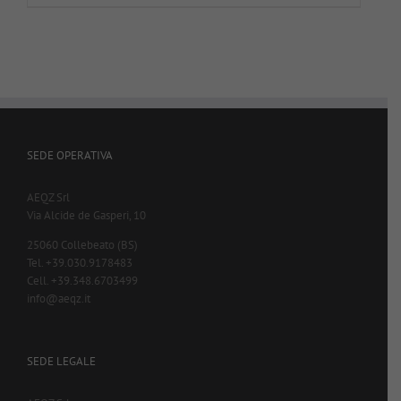
SEDE OPERATIVA
AEQZ Srl
Via Alcide de Gasperi, 10
25060 Collebeato (BS)
Tel. +39.030.9178483
Cell. +39.348.6703499
info@aeqz.it
SEDE LEGALE