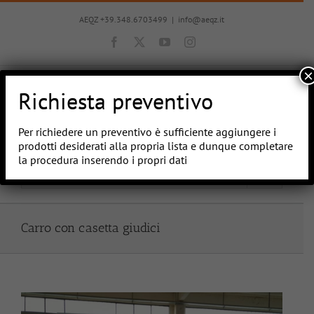
Salta
al
AEQZ +39.348.6703499
|
info@aeqz.it
contenuto
Facebook
X
YouTube
Instagram
×
Richiesta preventivo
Per richiedere un preventivo è sufficiente aggiungere i
prodotti desiderati alla propria lista e dunque completare
la procedura inserendo i propri dati
Vai a...
Carro con casetta giudici