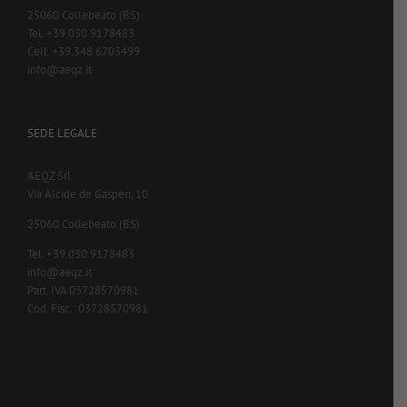
25060 Collebeato (BS)
Tel. +39.030.9178483
Cell. +39.348.6703499
info@aeqz.it
SEDE LEGALE
AEQZ Srl
Via Alcide de Gasperi, 10
25060 Collebeato (BS)
Tel. +39.030.9178483
info@aeqz.it
Part. IVA 03728570981
Cod. Fisc.: 03728570981