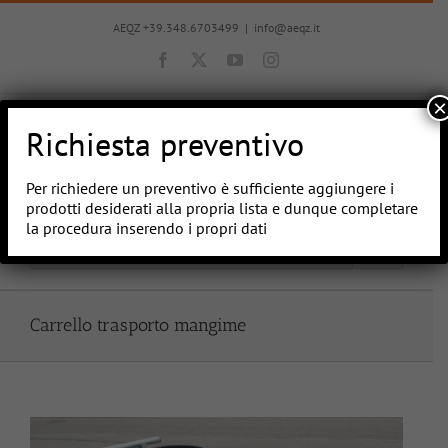
Salta
al
AEQZ +39.348.6703499
|
info@aeqz.it
contenuto
Facebook
X
YouTube
Instagram
×
Richiesta preventivo
Per richiedere un preventivo è sufficiente aggiungere i
prodotti desiderati alla propria lista e dunque completare
la procedura inserendo i propri dati
Vai a...
Carrello trasporto mangime