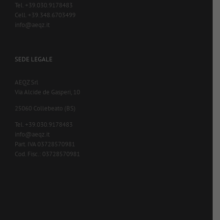
Tel. +39.030.9178483
Cell. +39.348.6703499
info@aeqz.it
SEDE LEGALE
AEQZ Srl
Via Alcide de Gasperi, 10
25060 Collebeato (BS)
Tel. +39.030.9178483
info@aeqz.it
Part. IVA 03728570981
Cod. Fisc.: 03728570981