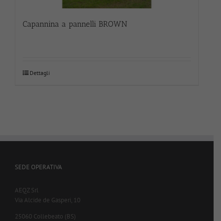
Capannina a pannelli BROWN
Dettagli
SEDE OPERATIVA
AEQZ Srl
Via Alcide de Gasperi, 10
25060 Collebeato (BS)