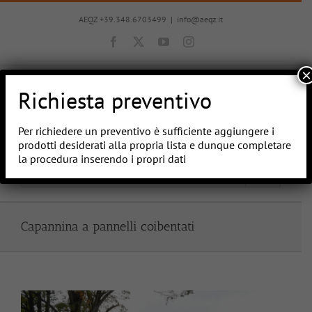
Salta
al
AEQZ +39.348.6703499
|
info@aeqz.it
contenuto
Facebook
X
YouTube
Instagram
×
Richiesta preventivo
Per richiedere un preventivo è sufficiente aggiungere i
prodotti desiderati alla propria lista e dunque completare
la procedura inserendo i propri dati
Vai a...
Capannina a pannelli coibentati