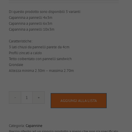
Di questo prodotto sono disponibili 3 varianti:
Capannina a pannelli 4x3m
Capannina a pannelli 6x3m
Capannina a pannelli 10x3m
Caratteristiche:
3 lati chiusi da pannelli parete da 4cm
Profili zincati a caldo
Tetto coibentato con pannelli sandwich
Grondaie
Altezza minima 2.30m – massima 2.70m
Capannina
AGGIUNGI ALLA LISTA
a
pannelli
coibentati
quantità
Categoria:
Capannine
Prezzo riferito ad un singolo prodotto a meno che non sia specificato