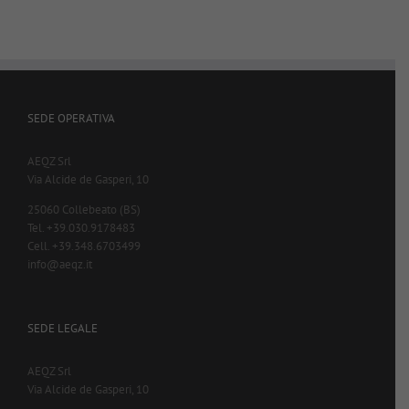
SEDE OPERATIVA
AEQZ Srl
Via Alcide de Gasperi, 10
25060 Collebeato (BS)
Tel. +39.030.9178483
Cell. +39.348.6703499
info@aeqz.it
SEDE LEGALE
AEQZ Srl
Via Alcide de Gasperi, 10