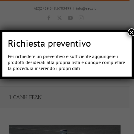
Salta
al
AEQZ +39.348.6703499
|
info@aeqz.it
contenuto
Facebook
X
YouTube
Instagram
×
Richiesta preventivo
Per richiedere un preventivo è sufficiente aggiungere i
prodotti desiderati alla propria lista e dunque completare
la procedura inserendo i propri dati
Vai a...
1 CANH FEZN