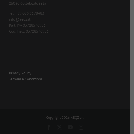
25060 Collebeato (BS)
Tel. +39.030.9178483
info@aeqz.it
Part. IVA 03728570981
Cod. Fisc.: 03728570981
Privacy Policy
Termini e Condizioni
Copyright 2026 AEQZ srl
Facebook
X
YouTube
Instagram