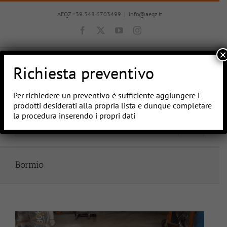
Salta
al
AEQZ +39.348.6703499
|
info@aeqz.it
contenuto
Facebook
X
YouTube
Instagram
×
Richiesta preventivo
Per richiedere un preventivo è sufficiente aggiungere i
prodotti desiderati alla propria lista e dunque completare
la procedura inserendo i propri dati
Vai a...
Bormio