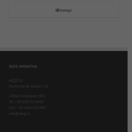
Dettagli
SEDE OPERATIVA
AEQZ Srl
Via Alcide de Gasperi, 10
25060 Collebeato (BS)
Tel. +39.030.9178483
Cell. +39.348.6703499
info@aeqz.it