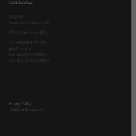
SEDE LEGALE
AEQZ Srl
Via Alcide de Gasperi, 10
25060 Collebeato (BS)
Tel. +39.030.9178483
info@aeqz.it
Part. IVA 03728570981
Cod. Fisc.: 03728570981
Privacy Policy
Termini e Condizioni