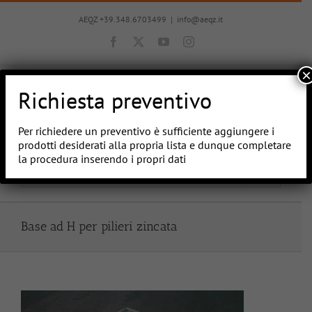
Salta
al
AEQZ +39.348.6703499
|
info@aeqz.it
contenuto
Facebook
X
YouTube
Instagram
×
Richiesta preventivo
Per richiedere un preventivo è sufficiente aggiungere i
prodotti desiderati alla propria lista e dunque completare
la procedura inserendo i propri dati
Vai a...
Base ad H per pilieri zincata