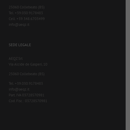
25060 Collebeato (BS)
Tel. +39.030.9178483
Cell. +39.348.6703499
info@aeqz.it
SEDE LEGALE
AEQZ Srl
Via Alcide de Gasperi, 10
25060 Collebeato (BS)
Tel. +39.030.9178483
info@aeqz.it
Part. IVA 03728570981
Cod. Fisc.: 03728570981