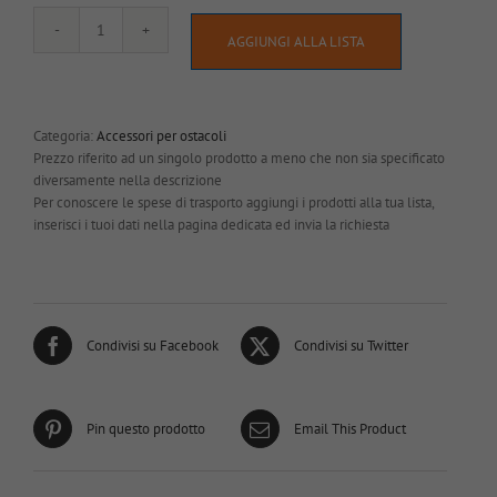
Base
AGGIUNGI ALLA LISTA
ad
H
per
pilieri
Categoria:
Accessori per ostacoli
zincata
Prezzo riferito ad un singolo prodotto a meno che non sia specificato
quantità
diversamente nella descrizione
Per conoscere le spese di trasporto aggiungi i prodotti alla tua lista,
inserisci i tuoi dati nella pagina dedicata ed invia la richiesta
Condivisi su Facebook
Condivisi su Twitter
Pin questo prodotto
Email This Product