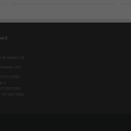
GALE
e de Gasperi, 10
llebeato (BS)
.030.9178483
z.it
A 03728570981
c.: 03728570981