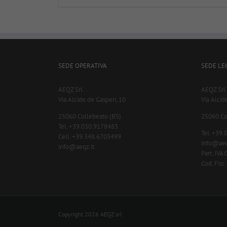
SEDE OPERATIVA
SEDE LE
AEQZ Srl
AEQZ Srl
Via Alcide de Gasperi, 10
Via Alcid
25060 Collebeato (BS)
25060 Co
Tel. +39.030.9178483
Tel. +39
Cell. +39.348.6703499
info@aeq
info@aeqz.it
Part. IV
Cod. Fis
Copyright 2026 AEQZ srl