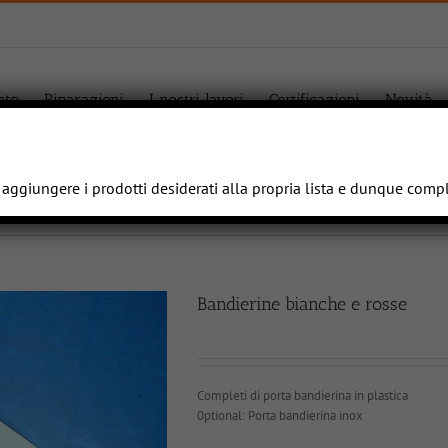
ato
Riparazioni
I nostri lavori
Certificazioni
Novità
e aggiungere i prodotti desiderati alla propria lista e dunque comp
Bandierine bianche e rosse
Completi di porta bandierina in plastica
0ptional: Porta bandierina inox