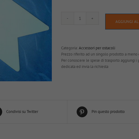
Bandierine
AGGIUNGI AL
bianche
e
rosse
quantità
Categoria:
Accessori per ostacoli
Prezzo riferito ad un singolo prodotto a meno 
Per conoscere le spese di trasporto aggiungi i pro
dedicata ed invia la richiesta
Condivisi su Twitter
Pin questo prodotto