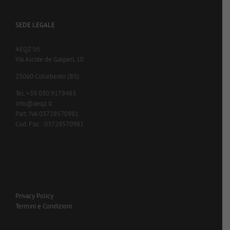
SEDE LEGALE
AEQZ Srl
Via Alcide de Gasperi, 10
25060 Collebeato (BS)
Tel. +39.030.9178483
info@aeqz.it
Part. IVA 03728570981
Cod. Fisc.: 03728570981
Privacy Policy
Termini e Condizioni