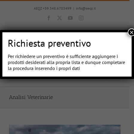
Salta
al
AEQZ +39.348.6703499
|
info@aeqz.it
contenuto
Facebook
X
YouTube
Instagram
×
Richiesta preventivo
Per richiedere un preventivo è sufficiente aggiungere i
prodotti desiderati alla propria lista e dunque completare
la procedura inserendo i propri dati
Vai a...
Analisi Veterinarie