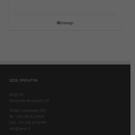
Dettagli
SEDE OPERATIVA
AEQZ Srl
Via Alcide de Gasperi, 10
25060 Collebeato (BS)
Tel. +39.030.9178483
Cell. +39.348.6703499
info@aeqz.it