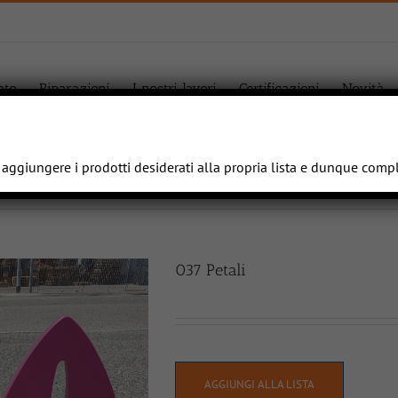
ato
Riparazioni
I nostri lavori
Certificazioni
Novità
e aggiungere i prodotti desiderati alla propria lista e dunque comp
037 Petali
AGGIUNGI ALLA LISTA