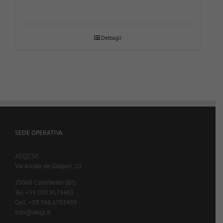
Dettagli
SEDE OPERATIVA
AEQZ Srl
Via Alcide de Gasperi, 10
25060 Collebeato (BS)
Tel. +39.030.9178483
Cell. +39.348.6703499
info@aeqz.it