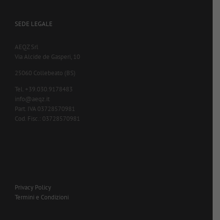
SEDE LEGALE
AEQZ Srl
Via Alcide de Gasperi, 10
25060 Collebeato (BS)
Tel. +39.030.9178483
info@aeqz.it
Part. IVA 03728570981
Cod. Fisc.: 03728570981
Privacy Policy
Termini e Condizioni