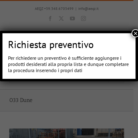
Salta
al
AEQZ +39.348.6703499
|
info@aeqz.it
contenuto
Facebook
X
YouTube
Instagram
×
Richiesta preventivo
Per richiedere un preventivo è sufficiente aggiungere i
prodotti desiderati alla propria lista e dunque completare
la procedura inserendo i propri dati
Vai a...
033 Dune