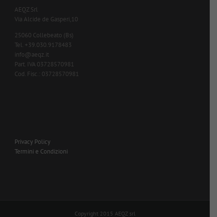
AEQZ Srl
Via Alcide de Gasperi,10
25060 Collebeato (Bs)
Tel. +39.030.9178483
info@aeqz.it
Part. IVA 03728570981
Cod. Fisc.: 03728570981
Privacy Policy
Termini e Condizioni
Copyright 2015 AEQZ srl