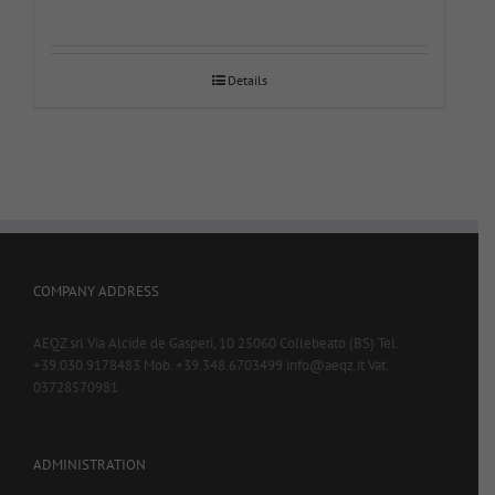
Details
COMPANY ADDRESS
AEQZ srl Via Alcide de Gasperi, 10 25060 Collebeato (BS) Tel.
+39.030.9178483 Mob. +39.348.6703499 info@aeqz.it Vat.
03728570981
ADMINISTRATION