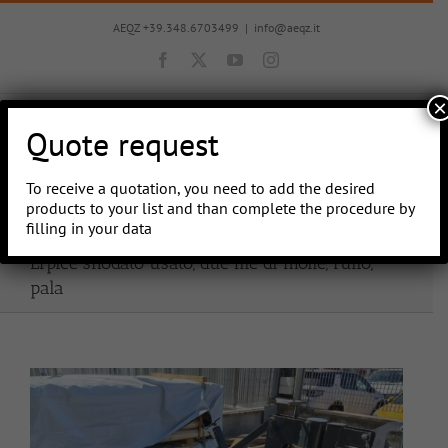
Skip
to
AEQZ +39.348.6703499
|
info@aeqz.it
content
Facebook
X
YouTube
Instagram
×
Quote request
To receive a quotation, you need to add the desired
Go to...
products to your list and than complete the procedure by
filling in your data
Erpice snodato usato, due file di molle, rullo,
pala