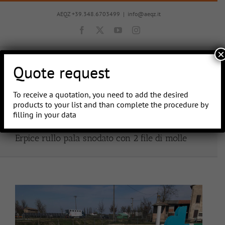
Skip
to
AEQZ +39.348.6703499
|
info@aeqz.it
content
Facebook
X
YouTube
Instagram
×
Quote request
To receive a quotation, you need to add the desired
Go to...
products to your list and than complete the procedure by
filling in your data
Erpice rullo pala snodato con 2 file di molle