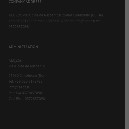
COMPANY ADDRESS
AEQZ srl Via Alcide de Gasperi, 10 25060 Collebeato (BS) Tel.
+39.030.9178483 Mob. +39.348.6703499 info@aeqz.it Vat.
03728570981
ADMINISTRATION
AEQZ Srl
Via Alcide de Gasperi,10
25060 Collebeato (Bs)
Tel. +39.030.9178483
info@aeqz.it
Part. IVA 03728570981
Cod. Fisc.: 03728570981